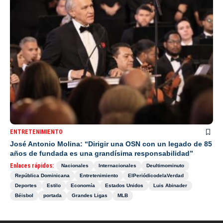
ENTRETENIMIENTO
José Antonio Molina: “Dirigir una OSN con un legado de 85
años de fundada es una grandísima responsabilidad”
Enlaces rápidos:
Nacionales
Internacionales
Deultimominuto
República Dominicana
Entretenimiento
ElPeriódicodelaVerdad
Deportes
Estilo
Economía
Estados Unidos
Luis Abinader
Béisbol
portada
Grandes Ligas
MLB