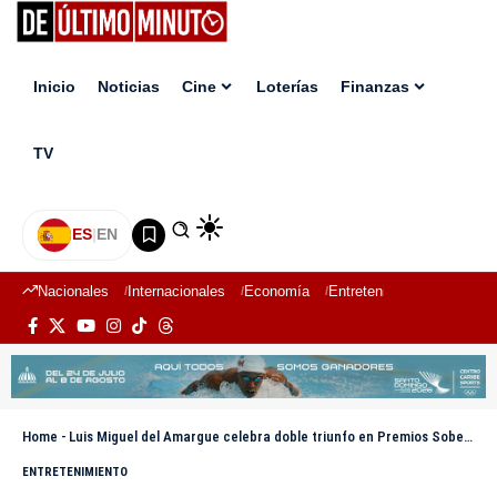
Inicio
Noticias
Cine
Loterías
Finanzas
TV
ES
|
EN
Nacionales
Internacionales
Economía
Entretenimiento
Deport
Home
-
Luis Miguel del Amargue celebra doble triunfo en Premios Soberano 2025: «Es todo por lo que he trabajado»
ENTRETENIMIENTO