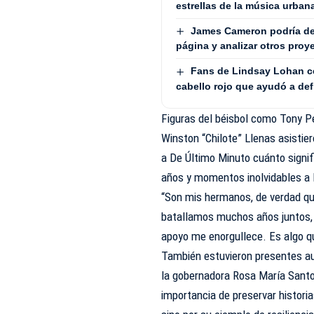
estrellas de la música urbana
James Cameron podría dej
página y analizar otros proy
Fans de Lindsay Lohan ce
cabello rojo que ayudó a def
Figuras del béisbol como Tony Pe
Winston “Chilote” Llenas asistie
a De Último Minuto cuánto signi
años y momentos inolvidables a l
“Son mis hermanos, de verdad que
batallamos muchos años juntos, y
apoyo me enorgullece. Es algo qu
También estuvieron presentes au
la gobernadora Rosa María Santo
importancia de preservar histori