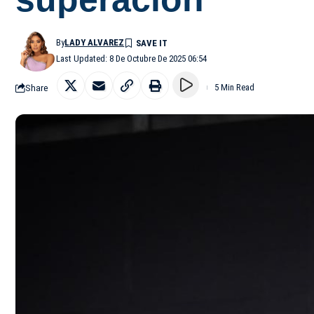
By
LADY ALVAREZ
Last Updated: 8 De Octubre De 2025 06:54
Share
5 Min Read