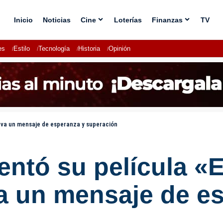
Inicio
Noticias
Cine
Loterías
Finanzas
TV
es
Estilo
Tecnología
Historia
Opinión
lleva un mensaje de esperanza y superación
entó su película «E
va un mensaje de e