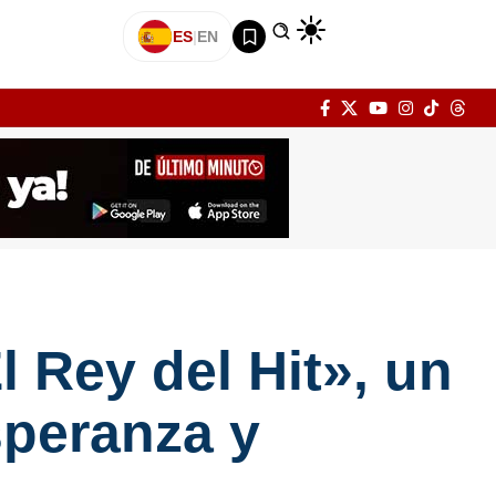
ES
|
EN
l Rey del Hit», un
speranza y