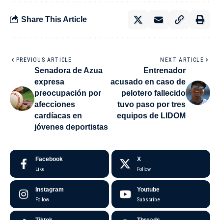
Share This Article
PREVIOUS ARTICLE
NEXT ARTICLE
Senadora de Azua
Entrenador
expresa
acusado en caso de
preocupación por
pelotero fallecido
afecciones
tuvo paso por tres
cardíacas en
equipos de LIDOM
jóvenes deportistas
Facebook
X
Like
Follow
Instagram
Youtube
Follow
Subscribe
Tiktok
Threads