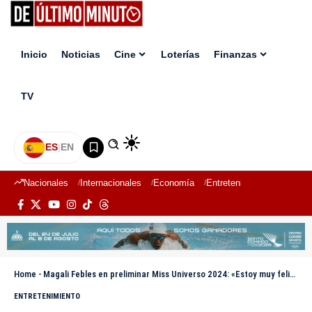
Inicio
Noticias
Cine
Loterías
Finanzas
TV
ES
|
EN
Nacionales
Internacionales
Economía
Entretenimiento
Deport
Home
-
Magali Febles en preliminar Miss Universo 2024: «Estoy muy feliz y orgullosa del trabajo que hizo Celinee Santos»
ENTRETENIMIENTO