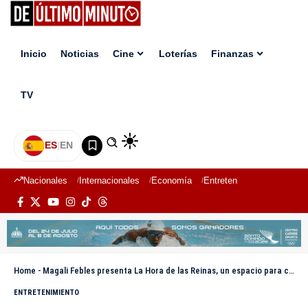
Inicio
Noticias
Cine
Loterías
Finanzas
TV
ES
|
EN
Nacionales
Internacionales
Economía
Entretenimiento
Deport
Home
-
Magali Febles presenta La Hora de las Reinas, un espacio para conocer las historias detrás de la corona
ENTRETENIMIENTO