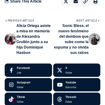
Share This Article
PREVIOUS ARTICLE
NEXT ARTICLE
Alicia Ortega asiste
Sonic Bless, el
a misa en memoria
nuevo fenómeno
de Alexandra
del dembow que
Grullón junto a su
sube como la
hija Dominique
espuma y no olvida
Hasbun
sus raíces
Facebook
X
Like
Follow
Instagram
Youtube
Follow
Subscribe
Tiktok
Threads
Follow
Follow