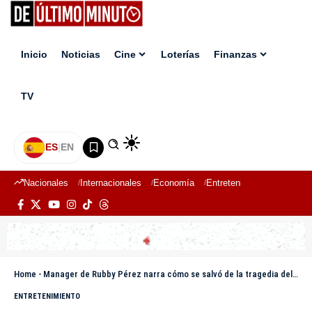
Inicio
Noticias
Cine
Loterías
Finanzas
TV
ES
|
EN
Nacionales
Internacionales
Economía
Entretenimiento
Deport
Home
-
Manager de Rubby Pérez narra cómo se salvó de la tragedia del Jet Set: «Un seguridad me salvó»
ENTRETENIMIENTO