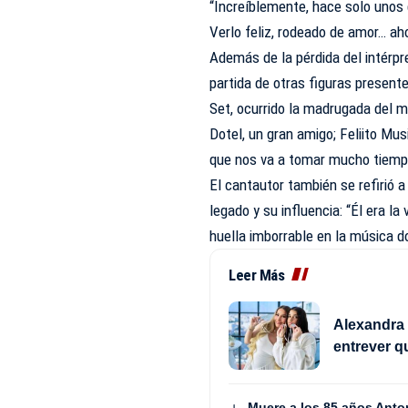
“Increíblemente, hace solo unos 
Verlo feliz, rodeado de amor… ah
Además de la pérdida del intérp
partida de otras figuras presente
Set, ocurrido la madrugada del m
Dotel, un gran amigo; Feliito Mus
que nos va a tomar mucho tiemp
El cantautor también se refirió 
legado y su influencia: “Él era l
huella imborrable en la música d
Leer Más
Alexandra 
entrever q
Muere a los 85 años Anto