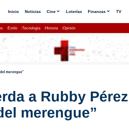
Inicio
Noticias
Cine
Loterías
Finanzas
TV
es
Estilo
Tecnología
Historia
Opinión
 del merengue”
rda a Rubby Pérez 
 del merengue”