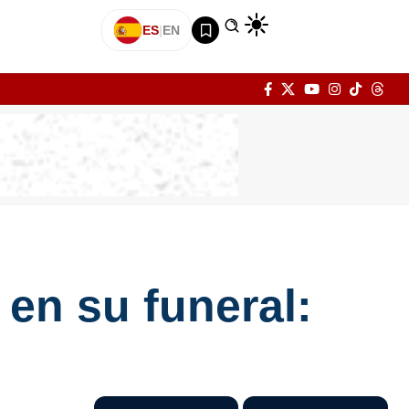
ES
|
EN
en su funeral: