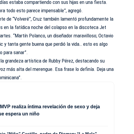
días estaba compartiendo con sus hijas en una fiesta.
ora todo esto parece impensable”, agregó.
rete de “Volveré”, Cruz también lamentó profundamente la
s en la fatídica noche del colapso en la discoteca Jet
artes. “Martín Polanco, un diseñador maravilloso; Octavio
ic y tanta gente buena que perdió la vida… esto es algo
o para sanar”.
a la grandeza artística de Rubby Pérez, destacando su
a voz más alta del merengue. Esa frase lo definía. Deja una
ominicana”.
MVP realiza íntima revelación de sexo y deja
ue espera un niño
nio “Niño” Castillo, padre de Diomary “La Mala”