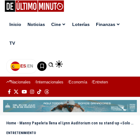
Inicio
Noticias
Cine
Loterías
Finanzas
TV
ES
|
EN
Nacionales
Internacionales
Economía
Entretenimiento
Deport
Home
-
Manny Papeleta llena el Lynn Auditorium con su stand-up «Solo para mujeres, hombres valientes»
ENTRETENIMIENTO