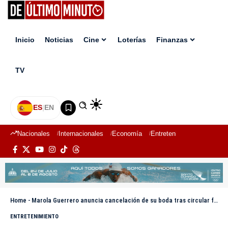
Inicio
Noticias
Cine
Loterías
Finanzas
TV
ES
|
EN
Nacionales
Internacionales
Economía
Entretenimiento
Deport
Home
-
Marola Guerrero anuncia cancelación de su boda tras circular fotos románticas de su pareja con Laura Bonnelly
ENTRETENIMIENTO