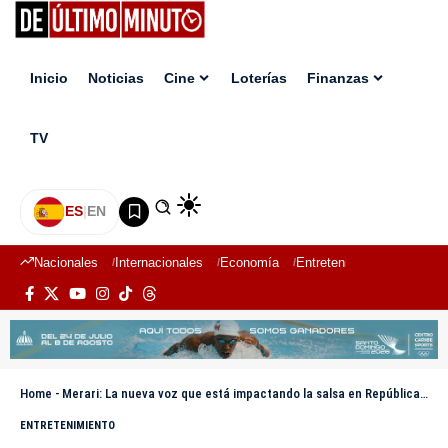
Inicio
Noticias
Cine
Loterías
Finanzas
TV
ES
|
EN
Nacionales
Internacionales
Economía
Entretenimiento
Deport
Home
-
Merari: La nueva voz que está impactando la salsa en República Dominicana
ENTRETENIMIENTO