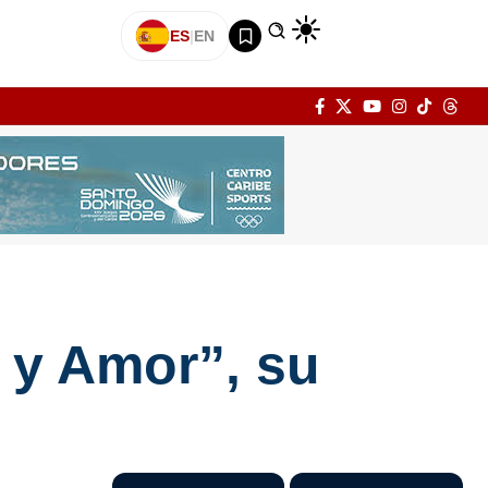
ES
|
EN
 y Amor”, su