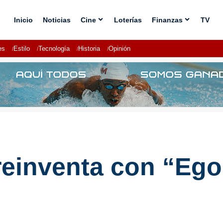
Inicio
Noticias
Cine
Loterías
Finanzas
TV
es
Estilo
Tecnología
Historia
Opinión
reinventa con “Ego