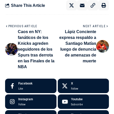
Share This Article
PREVIOUS ARTICLE
NEXT ARTICLE
Caos en NY:
Lápiz Conciente
fanáticos de los
expresa respaldo a
Knicks agreden
Santiago Matías
seguidores de los
luego de denuncia
Spurs tras derrota
de amenazas de
en las Finales de la
muerte
NBA
Facebook
X
Like
Follow
Instagram
Youtube
Follow
Subscribe