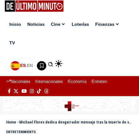
Inicio
Noticias
Cine
Loterías
Finanzas
TV
ES
|
EN
Nacionales
Internacionales
Economía
Entretenimiento
Deport
Home
-
Michael Flores dedica desgarrador mensaje tras la muerte de su sobrina de 5 años: “Traté de salvarte”
ENTRETENIMIENTO