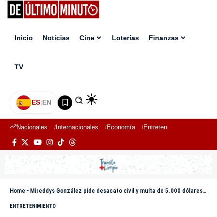
Inicio
Noticias
Cine
Loterías
Finanzas
TV
ES
|
EN
Nacionales
Internacionales
Economía
Entretenimiento
Deport
Home
-
Mireddys González pide desacato civil y multa de 5.000 dólares diarios contra Daddy Yankee
ENTRETENIMIENTO