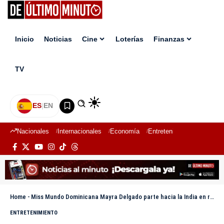
Inicio
Noticias
Cine
Loterías
Finanzas
TV
ES
|
EN
Nacionales
Internacionales
Economía
Entretenimiento
Deport
Home
-
Miss Mundo Dominicana Mayra Delgado parte hacia la India en representación de la República Dominicana
ENTRETENIMIENTO