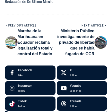
Redacción de De Último Minuto
PREVIOUS ARTICLE
NEXT ARTICLE
Marcha de la
Ministerio Público
Marihuana en
investiga muerte de
Ecuador reclama
privado de libertad
legalización total y
que se había
control del Estado
fugado de CCR
Facebook
X
Like
Follow
Instagram
Youtube
Follow
Subscribe
Tiktok
Threads
Follow
Follow