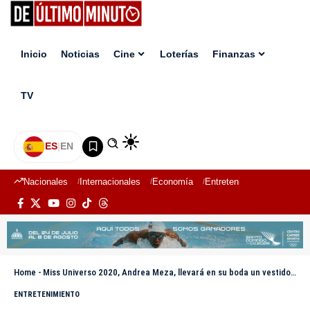
Inicio
Noticias
Cine
Loterías
Finanzas
TV
ES
|
EN
Nacionales
Internacionales
Economía
Entretenimiento
Deport
Home
-
Miss Universo 2020, Andrea Meza, llevará en su boda un vestido del diseñador dominicano Luis Domínguez
ENTRETENIMIENTO