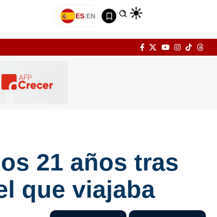
ES
|
EN
los 21 años tras
el que viajaba