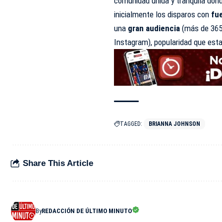
comunidad unida y tranquila dond
inicialmente los disparos con
fue
una
gran audiencia
(más de 365.
Instagram), popularidad que esta
TAGGED:
BRIANNA JOHNSON
Share This Article
By
REDACCIÓN DE ÚLTIMO MINUTO