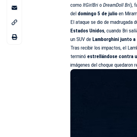
como
ItGirlBri
o
DreamDoll Bri
), 
del
domingo 5 de julio
en
Miram
El ataque se dio de madrugada d
Estados Unidos
, cuando Bri sal
un SUV de
Lamborghini junto a
Tras recibir los impactos, el Lam
terminó
estrellándose contra 
imágenes del choque quedaron re