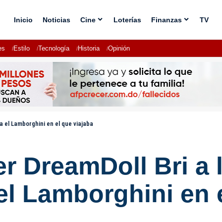
Inicio
Noticias
Cine
Loterías
Finanzas
TV
es
Estilo
Tecnología
Historia
Opinión
a el Lamborghini en el que viajaba
er DreamDoll Bri a 
 el Lamborghini en 