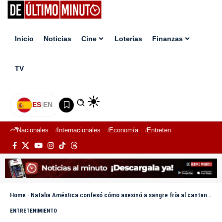
Inicio
Noticias
Cine
Loterías
Finanzas
TV
ES
|
EN
Nacionales
Internacionales
Economía
Entretenimiento
Deport
Home
-
Natalia Améstica confesó cómo asesinó a sangre fría al cantante Canserbero
ENTRETENIMIENTO