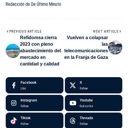
Redacción de De Último Minuto
PREVIOUS ARTICLE
NEXT ARTICLE
Refidomsa cierra
Vuelven a colapsar
2023 con pleno
las
abastecimiento del
telecomunicaciones
mercado en
en la Franja de Gaza
cantidad y calidad
Facebook
X
Like
Follow
Instagram
Youtube
Follow
Subscribe
Tiktok
Threads
Follow
Follow