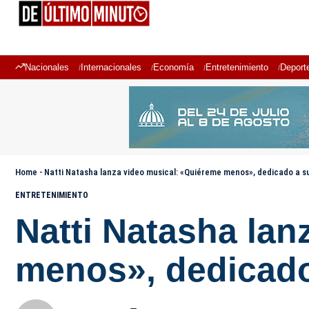
Nacionales
Internacionales
Economía
Entretenimiento
Deport
Home
-
Natti Natasha lanza video musical: «Quiéreme menos», dedicado a s
ENTRETENIMIENTO
Natti Natasha lan
menos», dedicado