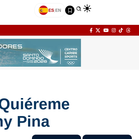
ES
|
EN
 «Quiéreme
hy Pina