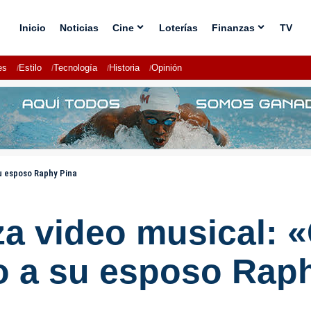
Inicio
Noticias
Cine
Loterías
Finanzas
TV
es
Estilo
Tecnología
Historia
Opinión
u esposo Raphy Pina
za video musical:
 a su esposo Rap