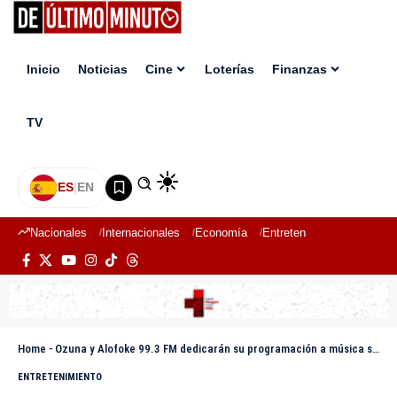
Inicio
Noticias
Cine
Loterías
Finanzas
TV
ES
|
EN
Nacionales
Internacionales
Economía
Entretenimiento
Deport
Home
-
Ozuna y Alofoke 99.3 FM dedicarán su programación a música sacra durante Semana Santa
ENTRETENIMIENTO