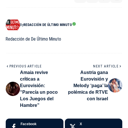
By
REDACCIÓN DE ÚLTIMO MINUTO
Redacción de De Último Minuto
PREVIOUS ARTICLE
NEXT ARTICLE
Amaia revive
Austria gana
críticas a
Eurovisión y
Eurovisión:
Melody ‘paga’ la
“Parecía un poco
polémica de RTVE
Los Juegos del
con Israel
Hambre”
Facebook
X