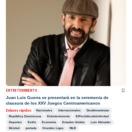
ENTRETENIMIENTO
Juan Luis Guerra se presentará en la ceremonia de
clausura de los XXV Juegos Centroamericanos
Enlaces rápidos:
Nacionales
Internacionales
Deultimominuto
República Dominicana
Entretenimiento
ElPeriódicodelaVerdad
Deportes
Estilo
Economía
Estados Unidos
Luis Abinader
Béisbol
portada
Grandes Ligas
MLB