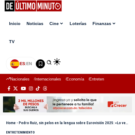
Inicio
Noticias
Cine
Loterías
Finanzas
TV
ES
|
EN
Nacionales
Internacionales
Economía
Entretenimiento
Deport
Home
-
Pedro Ruiz, sin pelos en la lengua sobre Eurovisión 2025: «Lo veo un concurso muy artificial y politizado»
ENTRETENIMIENTO