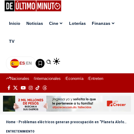
Inicio
Noticias
Cine
Loterías
Finanzas
TV
ES
|
EN
Nacionales
Internacionales
Economía
Entretenimiento
Deport
Home
-
Problemas eléctricos generan preocupación en “Planeta Alofoke”
ENTRETENIMIENTO