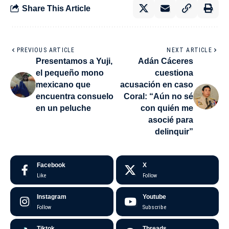
Share This Article
PREVIOUS ARTICLE
NEXT ARTICLE
Presentamos a Yuji,
Adán Cáceres
el pequeño mono
cuestiona
mexicano que
acusación en caso
encuentra consuelo
Coral: “Aún no sé
en un peluche
con quién me
asocié para
delinquir”
Facebook
X
Like
Follow
Instagram
Youtube
Follow
Subscribe
Tiktok
Threads