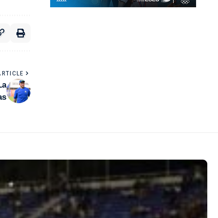
ARTICLE
La
as