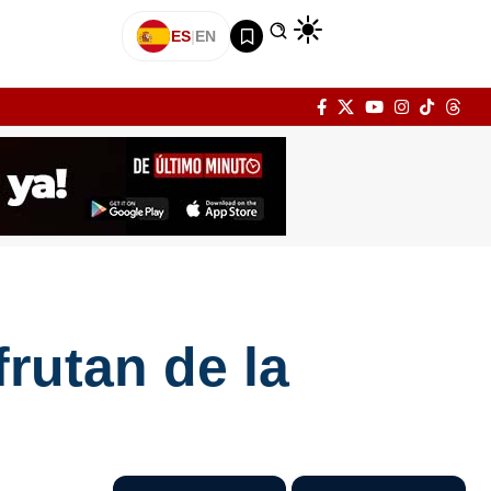
ES
|
EN
frutan de la