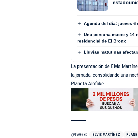
estadouni
Agenda del día: jueves 6
Una persona muere y 14 re
residencial de El Bronx
Lluvias matutinas afecta
La presentación de Elvis Martín
la jornada, consolidando una no
Planeta Alofoke.
TAGGED:
ELVIS MARTÍNEZ
PLANE