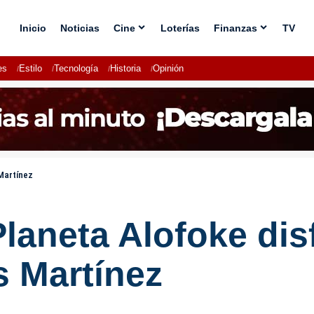
Inicio
Noticias
Cine
Loterías
Finanzas
TV
es
Estilo
Tecnología
Historia
Opinión
 Martínez
Planeta Alofoke dis
s Martínez