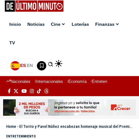
Inicio
Noticias
Cine
Loterías
Finanzas
TV
ES
|
EN
Nacionales
Internacionales
Economía
Entretenimiento
Deport
Home
-
El Torito y Pavel Núñez encabezan homenaje musical del Premio Mujeres que Inspiran
ENTRETENIMIENTO