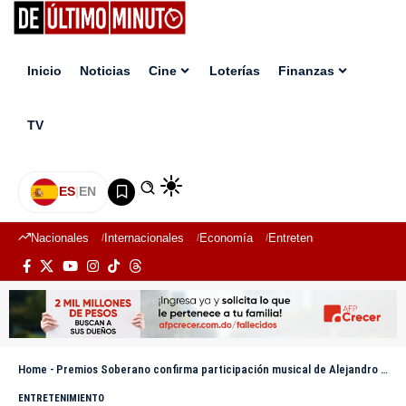
Inicio
Noticias
Cine
Loterías
Finanzas
TV
ES
|
EN
Nacionales
Internacionales
Economía
Entretenimiento
Deport
Home
-
Premios Soberano confirma participación musical de Alejandro Fernández
ENTRETENIMIENTO