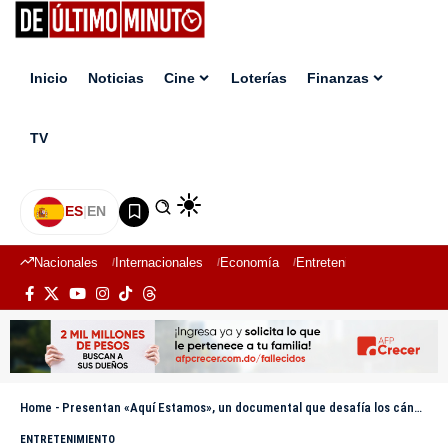
Inicio
Noticias
Cine
Loterías
Finanzas
TV
ES
|
EN
Nacionales
Internacionales
Economía
Entretenimiento
Deport
Home
-
Presentan «Aquí Estamos», un documental que desafía los cánones políticos de RD
ENTRETENIMIENTO