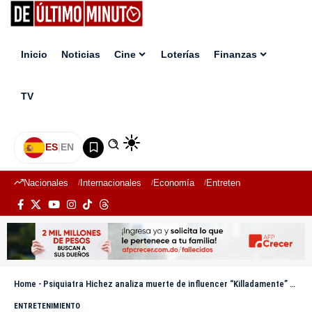
Inicio
Noticias
Cine
Loterías
Finanzas
TV
ES
|
EN
Nacionales
Internacionales
Economía
Entretenimiento
Deport
Home
-
Psiquiatra Hichez analiza muerte de influencer “Killadamente” y advierte peligro de fármacos
ENTRETENIMIENTO