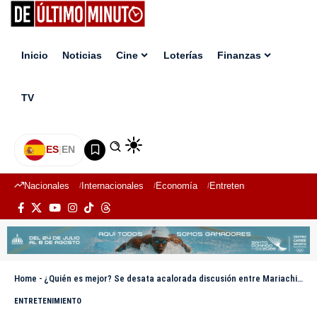
Inicio
Noticias
Cine
Loterías
Finanzas
TV
ES
|
EN
Nacionales
Internacionales
Economía
Entretenimiento
Deport
Home
-
¿Quién es mejor? Se desata acalorada discusión entre Mariachi Budda y Dj Nabil
ENTRETENIMIENTO