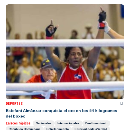
DEPORTES
Estefani Almánzar conquista el oro en los 54 kilogramos
del boxeo
Enlaces rápidos:
Nacionales
Internacionales
Deultimominuto
República Dominicana
Entretenimiento
ElPeriódicodelaVerdad