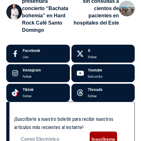
presentará
sin consultas a
concierto “Bachata
cientos de
bohemia” en Hard
pacientes en
Rock Café Santo
hospitales del Este
Domingo
Facebook
X
Like
Follow
Instagram
Youtube
Follow
Subscribe
Tiktok
Threads
Follow
Follow
¡Suscríbete a nuestro boletín para recibir nuestros
artículos más recientes al instante!
Inscríbeme