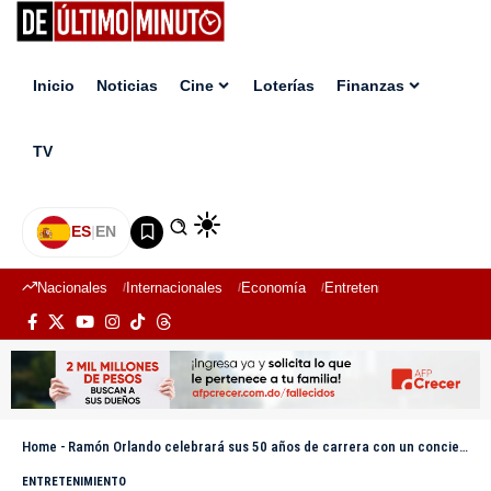
Inicio
Noticias
Cine
Loterías
Finanzas
TV
ES
|
EN
Nacionales
Internacionales
Economía
Entretenimiento
Deport
Home
-
Ramón Orlando celebrará sus 50 años de carrera con un concierto junto a más de 60 artistas
ENTRETENIMIENTO