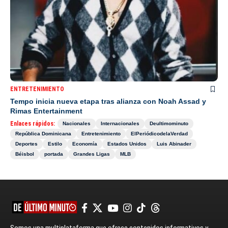
ENTRETENIMIENTO
Tempo inicia nueva etapa tras alianza con Noah Assad y
Rimas Entertainment
Enlaces rápidos:
Nacionales
Internacionales
Deultimominuto
República Dominicana
Entretenimiento
ElPeriódicodelaVerdad
Deportes
Estilo
Economía
Estados Unidos
Luis Abinader
Béisbol
portada
Grandes Ligas
MLB
Somos una multiplataforma que ofrece contenidos informativos y