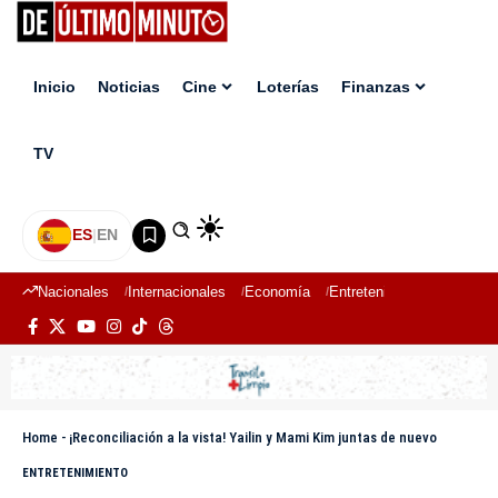
Inicio
Noticias
Cine
Loterías
Finanzas
TV
ES
|
EN
Nacionales
Internacionales
Economía
Entretenimiento
Deport
Home
-
¡Reconciliación a la vista! Yailin y Mami Kim juntas de nuevo
ENTRETENIMIENTO