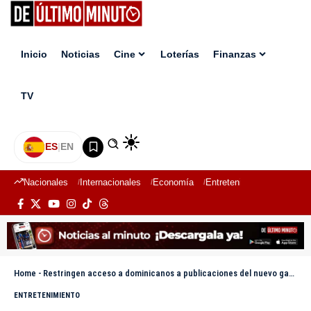
Inicio
Noticias
Cine
Loterías
Finanzas
TV
ES
|
EN
Nacionales
Internacionales
Economía
Entretenimiento
Deport
Home
-
Restringen acceso a dominicanos a publicaciones del nuevo ganador de La Casa de los Famosos
ENTRETENIMIENTO