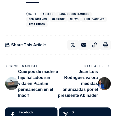
TAGGED:
ACCESO
CASA DE LOS FAMOSOS
DOMINICANOS
GANADOR
NUEVO
PUBLICACIONES
RESTRINGEN
Share This Article
PREVIOUS ARTICLE
NEXT ARTICLE
Cuerpos de madre e
Jean Luis
hijo hallados sin
Rodríguez valora
vida en Piantini
medidas
permanecen en el
anunciadas por el
Inacif
presidente Abinader
Facebook
X