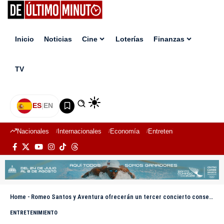
Inicio
Noticias
Cine
Loterías
Finanzas
TV
ES
|
EN
Nacionales
Internacionales
Economía
Entretenimiento
Deport
Home
-
Romeo Santos y Aventura ofrecerán un tercer concierto consecutivo en República Dominicana
ENTRETENIMIENTO