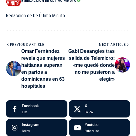
By
REDACCIÓN DE ÚLTIMO MINUTO
Redacción de De Último Minuto
PREVIOUS ARTICLE
NEXT ARTICLE
Omar Fernández
Gabi Desangles tras
revela que mujeres
salida de Telemicro:
haitianas superan
«me quedé donde
en partos a
no me pusieron a
dominicanas en 63
elegir»
hospitales
Facebook
X
Like
Follow
Instagram
Youtube
Follow
Subscribe