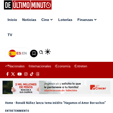
Inicio
Noticias
Cine
Loterías
Finanzas
TV
ES
|
EN
Nacionales
Internacionales
Economía
Entretenimiento
Deport
Home
-
Ronald Núñez lanza tema inédito “Hagamos el Amor Borrachos”
ENTRETENIMIENTO