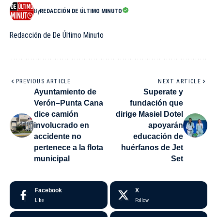
By
REDACCIÓN DE ÚLTIMO MINUTO
Redacción de De Último Minuto
PREVIOUS ARTICLE
NEXT ARTICLE
Ayuntamiento de
Superate y
Verón–Punta Cana
fundación que
dice camión
dirige Masiel Dotel
involucrado en
apoyarán
accidente no
educación de
pertenece a la flota
huérfanos de Jet
municipal
Set
Facebook
X
Like
Follow