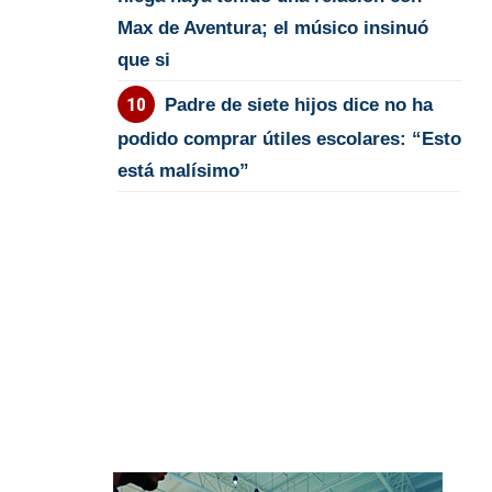
Max de Aventura; el músico insinuó
que si
Padre de siete hijos dice no ha
podido comprar útiles escolares: “Esto
está malísimo”