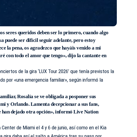
os seres queridos deben ser lo primero, cuando algo
a puede ser difícil seguir adelante, pero estoy
ce la pena, os agradezco que hayáis venido a mi
ré con todo el amor que tengo», dijo la cantante en
nciertos de la gira ‘LUX Tour 2026’ que tenía previstos la
o por «una emergencia familiar», según informó la
miliar, Rosalía se ve obligada a posponer sus
mi y Orlando. Lamenta decepcionar a sus fans,
le han dejado otra opción», informó Live Nation
 Center de Miami el 4 y 6 de junio, así como en el Kia
La gira daba así el salto a América tras su paso por