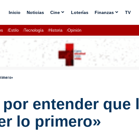
Inicio
Noticias
Cine
Loterías
Finanzas
TV
es
Estilo
Tecnología
Historia
Opinión
primero»
 por entender que 
er lo primero»