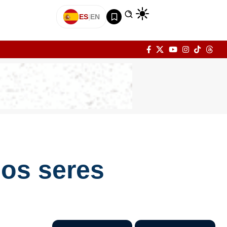
ES
|
EN
los seres