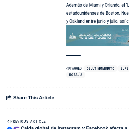
Además de Miami y Orlando, el ‘L
estadounidenses de Boston, Nuev
y Oakland entre junio y julio, a
TAGGED:
DEULTIMOMINUTO
ELPE
ROSALÌA
Share This Article
PREVIOUS ARTICLE
Caída global de Instagram y Facebook afecta a