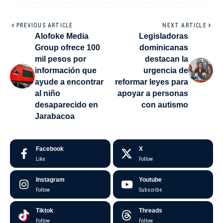
PREVIOUS ARTICLE
NEXT ARTICLE
Alofoke Media
Legisladoras
Group ofrece 100
dominicanas
mil pesos por
destacan la
información que
urgencia de
ayude a encontrar
reformar leyes para
al niño
apoyar a personas
desaparecido en
con autismo
Jarabacoa
Facebook
X
Like
Follow
Instagram
Youtube
Follow
Subscribe
Tiktok
Threads
Follow
Follow