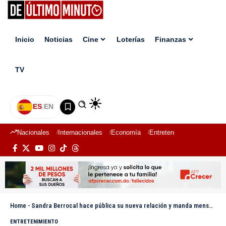
Inicio
Noticias
Cine
Loterías
Finanzas
TV
ES
|
EN
Nacionales
Internacionales
Economía
Entretenimiento
Deport
Home
-
Sandra Berrocal hace pública su nueva relación y manda mensaje a su ex Crazy Design
ENTRETENIMIENTO