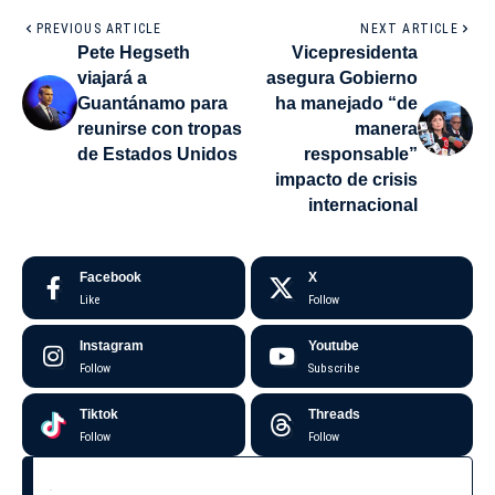
PREVIOUS ARTICLE
NEXT ARTICLE
Pete Hegseth
Vicepresidenta
viajará a
asegura Gobierno
Guantánamo para
ha manejado “de
reunirse con tropas
manera
de Estados Unidos
responsable”
impacto de crisis
internacional
Facebook
X
Like
Follow
Instagram
Youtube
Follow
Subscribe
Tiktok
Threads
Follow
Follow