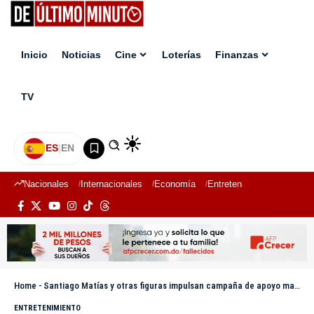
Inicio
Noticias
Cine
Loterías
Finanzas
TV
ES
|
EN
Nacionales
Internacionales
Economía
Entretenimiento
Deport
Home
-
Santiago Matías y otras figuras impulsan campaña de apoyo masivo a Celineé Santos
ENTRETENIMIENTO