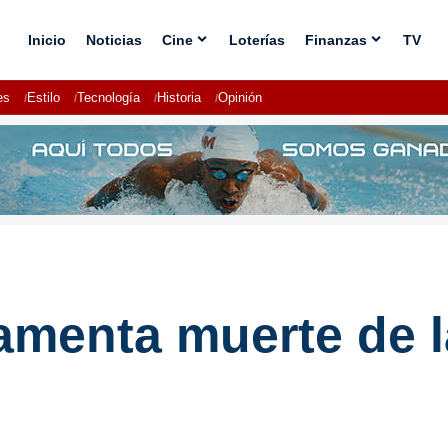
Inicio
Noticias
Cine
Loterías
Finanzas
TV
es
Estilo
Tecnología
Historia
Opinión
amenta muerte de l