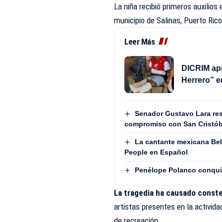
La niña recibió primeros auxilios
municipio de Salinas, Puerto Ric
Leer Más
DICRIM apr
Herrero” 
Senador Gustavo Lara resa
compromiso con San Cristób
La cantante mexicana Beli
People en Español
Penélope Polanco conquist
La tragedia ha causado conste
artistas presentes en la activid
de recreación.