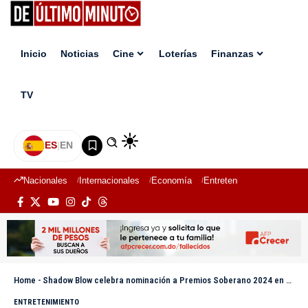
Inicio
Noticias
Cine
Loterías
Finanzas
TV
ES
|
EN
Nacionales
Internacionales
Economía
Entretenimiento
Deport
Home
-
Shadow Blow celebra nominación a Premios Soberano 2024 en medio de exitosa gira por Europa
ENTRETENIMIENTO