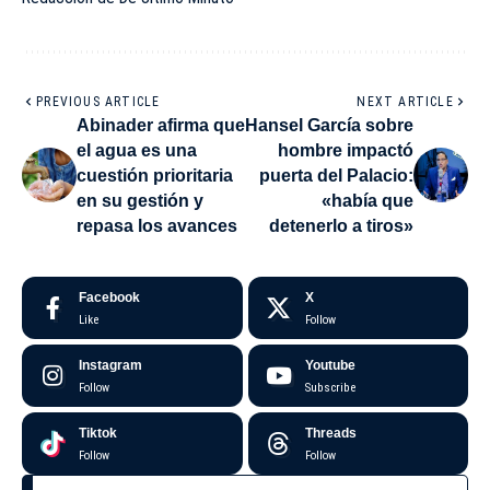
PREVIOUS ARTICLE
NEXT ARTICLE
Abinader afirma que
Hansel García sobre
el agua es una
hombre impactó
cuestión prioritaria
puerta del Palacio:
en su gestión y
«había que
repasa los avances
detenerlo a tiros»
Facebook
X
Like
Follow
Instagram
Youtube
Follow
Subscribe
Tiktok
Threads
Follow
Follow