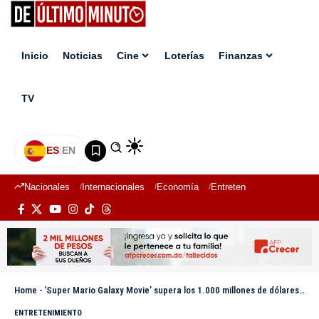
Inicio
Noticias
Cine
Loterías
Finanzas
TV
ES
|
EN
Nacionales
Internacionales
Economía
Entretenimiento
Deport
Home
-
‘Super Mario Galaxy Movie’ supera los 1.000 millones de dólares de recaudación
ENTRETENIMIENTO