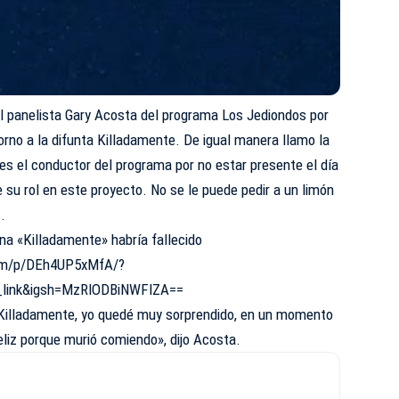
l panelista Gary Acosta del programa Los Jediondos por
orno a la difunta Killadamente. De igual manera llamo la
es el conductor del programa por no estar presente el día
 su rol en este proyecto. No se le puede pedir a un limón
.
na «Killadamente» habría fallecido
com/p/DEh4UP5xMfA/?
_link&igsh=MzRlODBiNWFlZA==
 Killadamente, yo quedé muy sorprendido, en un momento
feliz porque murió comiendo», dijo Acosta.