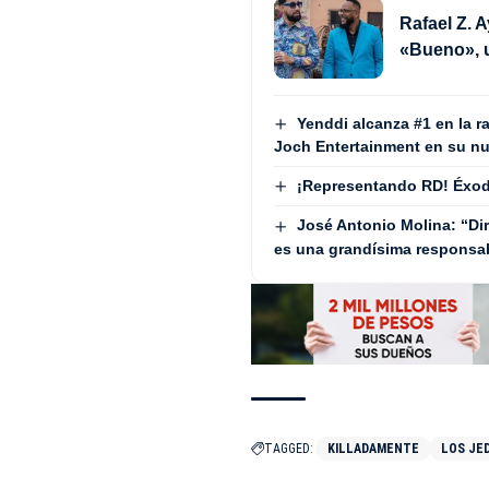
Rafael Z. 
«Bueno», u
Yenddi alcanza #1 en la r
Joch Entertainment en su nu
¡Representando RD! Éxodo
José Antonio Molina: “Di
es una grandísima responsa
TAGGED:
KILLADAMENTE
LOS JE