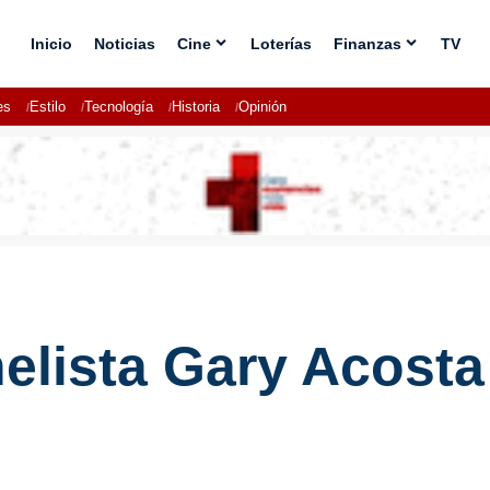
Inicio
Noticias
Cine
Loterías
Finanzas
TV
es
Estilo
Tecnología
Historia
Opinión
elista Gary Acosta