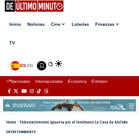
Inicio
Noticias
Cine
Loterías
Finanzas
TV
ES
|
EN
Nacionales
Internacionales
Economía
Entretenimiento
Deport
Home
-
TelevisaUnivision apuesta por el fenómeno La Casa de Alofoke
ENTRETENIMIENTO