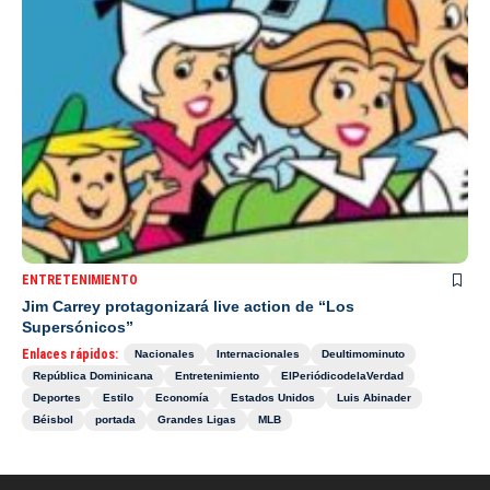
ENTRETENIMIENTO
Jim Carrey protagonizará live action de “Los
Supersónicos”
Enlaces rápidos:
Nacionales
Internacionales
Deultimominuto
República Dominicana
Entretenimiento
ElPeriódicodelaVerdad
Deportes
Estilo
Economía
Estados Unidos
Luis Abinader
Béisbol
portada
Grandes Ligas
MLB