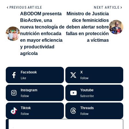
PREVIOUS ARTICLE
NEXT ARTICLE
ABODOM presenta
Ministro de Justicia
BioActive, una
dice feminicidios
nueva tecnología de
deben alertar sobre
nutrición enfocada
fallas en protección
en mayor eficiencia
a víctimas
y productividad
agrícola
Facebook
X
Like
Follow
Instagram
Youtube
Follow
Subscribe
Tiktok
Threads
Follow
Follow