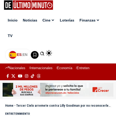
Inicio
Noticias
Cine
Loterías
Finanzas
TV
ES
|
EN
Nacionales
Internacionales
Economía
Entretenimiento
Deport
Home
-
Tercer Cielo arremete contra Lilly Goodman por no reconocerles públicamente, la tildan de “mal agradecida”
ENTRETENIMIENTO