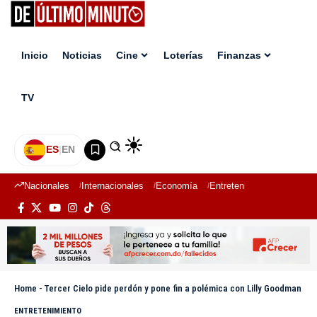
Inicio
Noticias
Cine
Loterías
Finanzas
TV
ES
|
EN
Nacionales
Internacionales
Economía
Entretenimiento
Deport
Home
-
Tercer Cielo pide perdón y pone fin a polémica con Lilly Goodman
ENTRETENIMIENTO