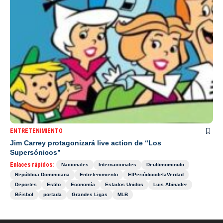
ENTRETENIMIENTO
Jim Carrey protagonizará live action de “Los
Supersónicos”
Enlaces rápidos:
Nacionales
Internacionales
Deultimominuto
República Dominicana
Entretenimiento
ElPeriódicodelaVerdad
Deportes
Estilo
Economía
Estados Unidos
Luis Abinader
Béisbol
portada
Grandes Ligas
MLB