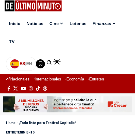
Inicio
Noticias
Cine
Loterías
Finanzas
TV
ES
|
EN
Nacionales
Internacionales
Economía
Entretenimiento
Deport
Home
-
¡Todo listo para Festival Capitalia!
ENTRETENIMIENTO