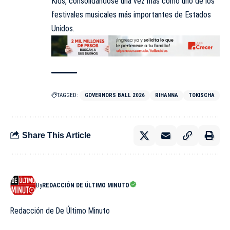
Kids, consolidándose
una
vez más como uno de los
festivales musicales más importantes de Estados
Unidos.
TAGGED:
GOVERNORS BALL 2026
RIHANNA
TOKISCHA
Share This Article
By
REDACCIÓN DE ÚLTIMO MINUTO
Redacción de De Último Minuto