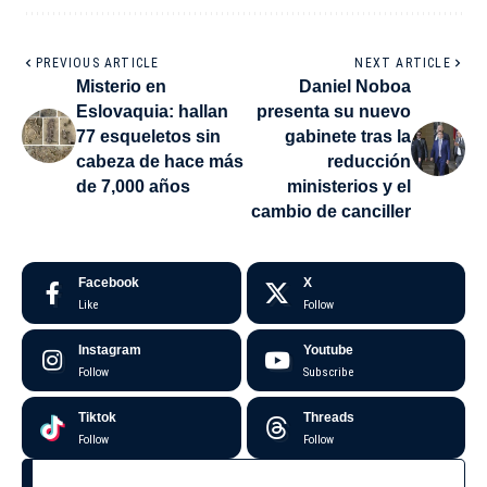
PREVIOUS ARTICLE
NEXT ARTICLE
Misterio en
Daniel Noboa
Eslovaquia: hallan
presenta su nuevo
77 esqueletos sin
gabinete tras la
cabeza de hace más
reducción
de 7,000 años
ministerios y el
cambio de canciller
Facebook
X
Like
Follow
Instagram
Youtube
Follow
Subscribe
Tiktok
Threads
Follow
Follow