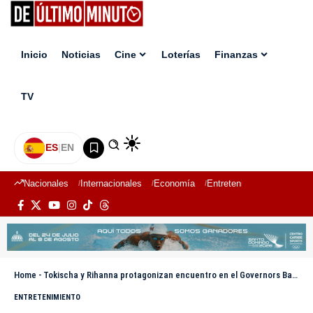
Inicio
Noticias
Cine
Loterías
Finanzas
TV
ES
|
EN
Nacionales
Internacionales
Economía
Entretenimiento
Deport
Home
-
Tokischa y Rihanna protagonizan encuentro en el Governors Ball 2026
ENTRETENIMIENTO