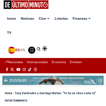
Inicio
Noticias
Cine
Loterías
Finanzas
TV
ES
|
EN
Nacionales
Internacionales
Economía
Entretenimiento
Deport
Home
-
Tony Dandrades a Santiago Matías: “Yo fui un chico como tú”
ENTRETENIMIENTO