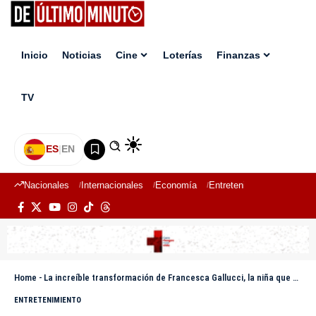
Inicio
Noticias
Cine
Loterías
Finanzas
TV
ES
|
EN
Nacionales
Internacionales
Economía
Entretenimiento
Deport
Home
-
La increíble transformación de Francesca Gallucci, la niña que cantaba “ánimo, ánimo, ánimo”
ENTRETENIMIENTO