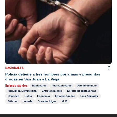
NACIONALES
Policía detiene a tres hombres por armas y presuntas
drogas en San Juan y La Vega
Enlaces rápidos:
Nacionales
Internacionales
Deultimominuto
República Dominicana
Entretenimiento
ElPeriódicodelaVerdad
Deportes
Estilo
Economía
Estados Unidos
Luis Abinader
Béisbol
portada
Grandes Ligas
MLB