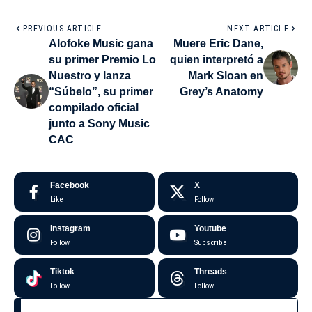
PREVIOUS ARTICLE
NEXT ARTICLE
Alofoke Music gana
Muere Eric Dane,
su primer Premio Lo
quien interpretó a
Nuestro y lanza
Mark Sloan en
“Súbelo”, su primer
Grey’s Anatomy
compilado oficial
junto a Sony Music
CAC
Facebook
X
Like
Follow
Instagram
Youtube
Follow
Subscribe
Tiktok
Threads
Follow
Follow