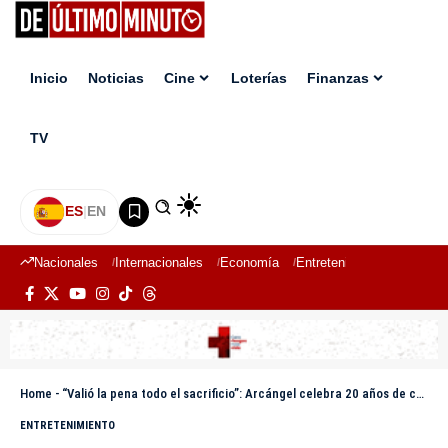
Inicio
Noticias
Cine
Loterías
Finanzas
TV
ES
|
EN
Nacionales
Internacionales
Economía
Entretenimiento
Deport
Home
-
“Valió la pena todo el sacrificio”: Arcángel celebra 20 años de carrera en Premio Lo Nuestro 2026
ENTRETENIMIENTO