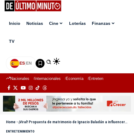
Inicio
Noticias
Cine
Loterías
Finanzas
TV
ES
|
EN
Nacionales
Internacionales
Economía
Entretenimiento
Deport
Home
-
¡Viral! Propuesta de matrimonio de Ignacio Baladán a influencer colombiana La Segura
ENTRETENIMIENTO