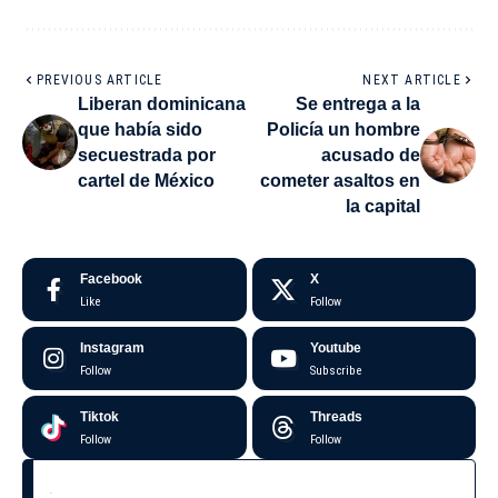
PREVIOUS ARTICLE
NEXT ARTICLE
Liberan dominicana
Se entrega a la
que había sido
Policía un hombre
secuestrada por
acusado de
cartel de México
cometer asaltos en
la capital
Facebook
X
Like
Follow
Instagram
Youtube
Follow
Subscribe
Tiktok
Threads
Follow
Follow