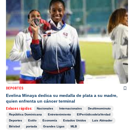
DEPORTES
Evelina Minaya dedica su medalla de plata a su madre,
quien enfrenta un cáncer terminal
Enlaces rápidos:
Nacionales
Internacionales
Deultimominuto
República Dominicana
Entretenimiento
ElPeriódicodelaVerdad
Deportes
Estilo
Economía
Estados Unidos
Luis Abinader
Béisbol
portada
Grandes Ligas
MLB