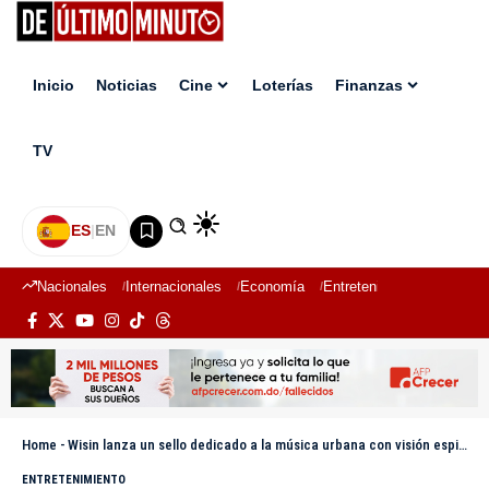
Inicio
Noticias
Cine
Loterías
Finanzas
TV
ES
|
EN
Nacionales
Internacionales
Economía
Entretenimiento
Deport
Home
-
Wisin lanza un sello dedicado a la música urbana con visión espiritual: La Base de Fe
ENTRETENIMIENTO