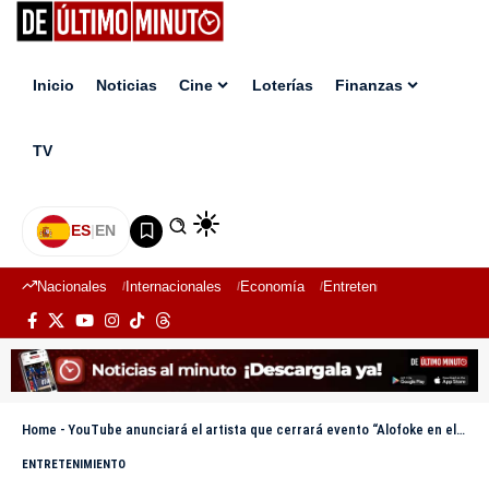
Inicio
Noticias
Cine
Loterías
Finanzas
TV
ES
|
EN
Nacionales
Internacionales
Economía
Entretenimiento
Deport
Home
-
YouTube anunciará el artista que cerrará evento “Alofoke en el Prudential”
ENTRETENIMIENTO