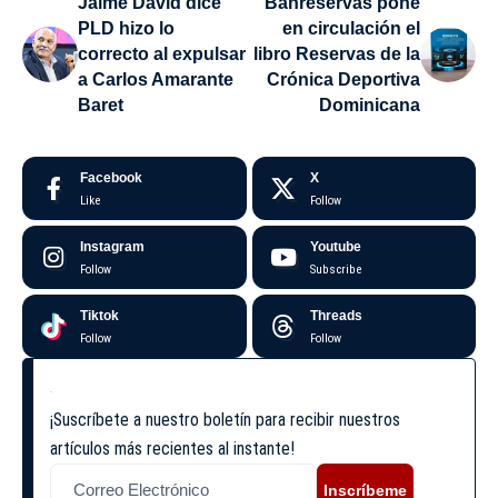
Jaime David dice
Banreservas pone
PLD hizo lo
en circulación el
correcto al expulsar
libro Reservas de la
a Carlos Amarante
Crónica Deportiva
Baret
Dominicana
Facebook
X
Like
Follow
Instagram
Youtube
Follow
Subscribe
Tiktok
Threads
Follow
Follow
¡Suscríbete a nuestro boletín para recibir nuestros
artículos más recientes al instante!
Inscríbeme