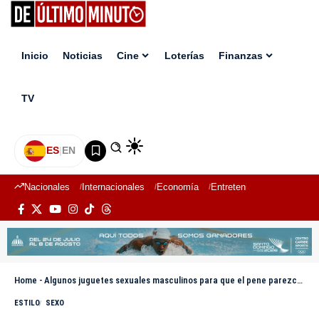
Inicio
Noticias
Cine
Loterías
Finanzas
TV
ES
|
EN
Nacionales
Internacionales
Economía
Entretenimiento
Deport
Home
-
Algunos juguetes sexuales masculinos para que el pene parezca «más grande»
ESTILO
SEXO