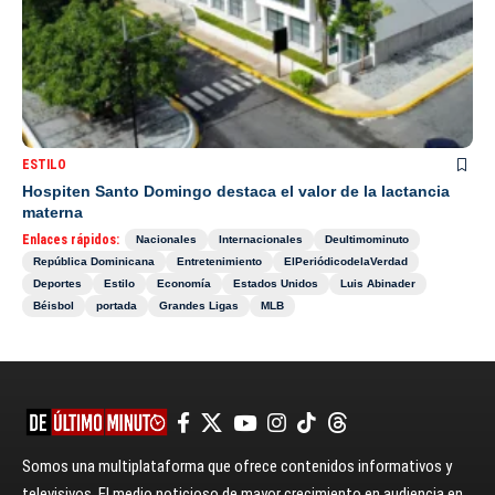
ESTILO
Hospiten Santo Domingo destaca el valor de la lactancia
materna
Enlaces rápidos:
Nacionales
Internacionales
Deultimominuto
República Dominicana
Entretenimiento
ElPeriódicodelaVerdad
Deportes
Estilo
Economía
Estados Unidos
Luis Abinader
Béisbol
portada
Grandes Ligas
MLB
Somos una multiplataforma que ofrece contenidos informativos y
televisivos. El medio noticioso de mayor crecimiento en audiencia en